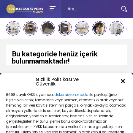
Bu kategoride henüz içerik
bulunmamaktadır!
Gizlilik Politikası ve
Güvenlik
6698 sayılı KVKK uyarınca,
dekorasyon.moda
ile paylaştığınız
YOUTUBE
INSTAGRAM
İLETİŞİM
kişisel verileriniz, tamamen veya kısmen, otomatik olarak veyahut
herhangi bir veri kayıt sisteminin parçası olmak kaydıyla otomatik
olmayan yollarla elde edilerek, kaydedilerek, depolanarak,
değiştirilerek, yeniden düzenlenerek, kısacası veriler üzerinde
gerçekleştirilen her türlü işleme konu olarak tarafımızdan
işlenebilecektir. KVKK kapsamında veriler üzerinde gerçekleştirilen
her türlü işlem “kişisel verilerin işlenmesi” olarak kabul edilmektedir.