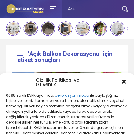
"Açık Balkon Dekorasyonu" için
etiket sonuçları
Gizlilik Politikası ve
Güvenlik
6698 sayılı KVKK uyarınca,
dekorasyon.moda
ile paylaştığınız
kişisel verileriniz, tamamen veya kısmen, otomatik olarak veyahut
herhangi bir veri kayıt sisteminin parçası olmak kaydıyla otomatik
olmayan yollarla elde edilerek, kaydedilerek, depolanarak,
değiştirilerek, yeniden düzenlenerek, kısacası veriler üzerinde
Balkon Dekorasyonu Nedir?
gerçekleştirilen her türlü işleme konu olarak tarafımızdan
işlenebilecektir. KVKK kapsamında veriler üzerinde gerçekleştirilen
her türlü işlem “kişisel verilerin işlenmesi” olarak kabul edilmektedir.