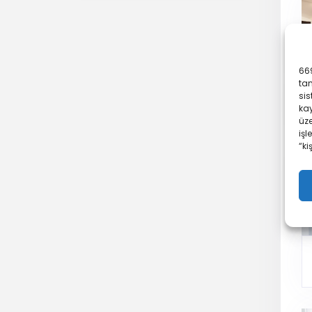
669
ta
sis
kay
üze
işl
“ki