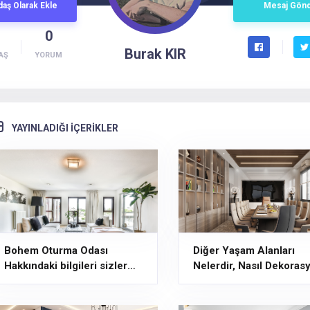
daş
Olarak
Ekle
Mesaj
Gön
0
Burak KIR
AŞ
YORUM
YAYINLADIĞI İÇERİKLER
Bohem Oturma Odası
Diğer Yaşam Alanları
Hakkındaki bilgileri sizler
Nelerdir, Nasıl Dekoras
için derledik
Yapılır?