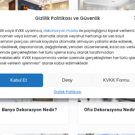
Gizlilik Politikası ve Güvenlik
8 sayılı KVKK uyarınca,
dekorasyon.moda
ile paylaştığınız kişisel verileriniz
mamen veya kısmen, otomatik olarak veyahut herhangi bir veri kayıt
teminin parçası olmak kaydıyla otomatik olmayan yollarla elde edilerek,
Oda Dekorasyonu Nedir?
Mutfak Dekorasyonu Ne
dedilerek, depolanarak, değiştirilerek, yeniden düzenlenerek, kısacası veril
rinde gerçekleştirilen her türlü işleme konu olarak tarafımızdan
enebilecektir. KVKK kapsamında veriler üzerinde gerçekleştirilen her türlü işl
şisel verilerin işlenmesi” olarak kabul edilmektedir.
Kabul Et
Deny
KVKK Formu
Gizlilik Politikası
Banyo Dekorasyon Nedir?
Ofis Dekorasyonu Nedi