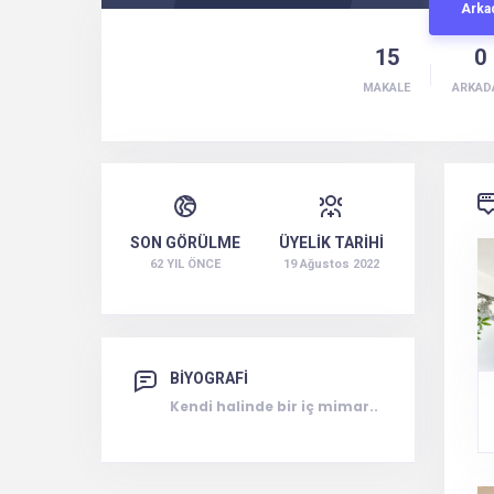
Arka
15
0
MAKALE
ARKAD
SON GÖRÜLME
ÜYELİK TARİHİ
62 YIL ÖNCE
19 Ağustos 2022
BİYOGRAFİ
Kendi halinde bir iç mimar..