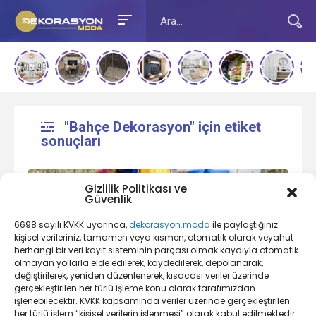
"Bahçe Dekorasyon" için etiket
sonuçları
Gizlilik Politikası ve
Güvenlik
6698 sayılı KVKK uyarınca,
dekorasyon.moda
ile paylaştığınız
kişisel verileriniz, tamamen veya kısmen, otomatik olarak veyahut
herhangi bir veri kayıt sisteminin parçası olmak kaydıyla otomatik
olmayan yollarla elde edilerek, kaydedilerek, depolanarak,
değiştirilerek, yeniden düzenlenerek, kısacası veriler üzerinde
Bahçe Dekorasyonu Nedir?
gerçekleştirilen her türlü işleme konu olarak tarafımızdan
işlenebilecektir. KVKK kapsamında veriler üzerinde gerçekleştirilen
her türlü işlem “kişisel verilerin işlenmesi” olarak kabul edilmektedir.