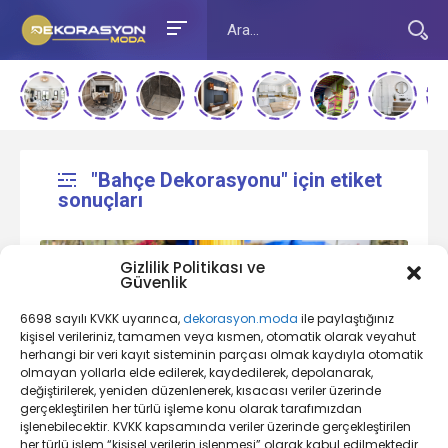
"Bahçe Dekorasyonu" için etiket
sonuçları
Gizlilik Politikası ve
Güvenlik
6698 sayılı KVKK uyarınca,
dekorasyon.moda
ile paylaştığınız
kişisel verileriniz, tamamen veya kısmen, otomatik olarak veyahut
herhangi bir veri kayıt sisteminin parçası olmak kaydıyla otomatik
olmayan yollarla elde edilerek, kaydedilerek, depolanarak,
değiştirilerek, yeniden düzenlenerek, kısacası veriler üzerinde
Bahçe Dekorasyonu Nedir?
gerçekleştirilen her türlü işleme konu olarak tarafımızdan
işlenebilecektir. KVKK kapsamında veriler üzerinde gerçekleştirilen
her türlü işlem “kişisel verilerin işlenmesi” olarak kabul edilmektedir.