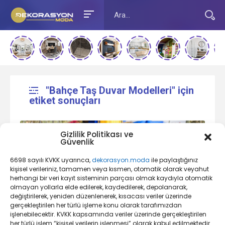
"Bahçe Taş Duvar Modelleri" için
etiket sonuçları
Gizlilik Politikası ve
Güvenlik
6698 sayılı KVKK uyarınca,
dekorasyon.moda
ile paylaştığınız
kişisel verileriniz, tamamen veya kısmen, otomatik olarak veyahut
herhangi bir veri kayıt sisteminin parçası olmak kaydıyla otomatik
olmayan yollarla elde edilerek, kaydedilerek, depolanarak,
değiştirilerek, yeniden düzenlenerek, kısacası veriler üzerinde
Bahçe Dekorasyonu Nedir?
gerçekleştirilen her türlü işleme konu olarak tarafımızdan
işlenebilecektir. KVKK kapsamında veriler üzerinde gerçekleştirilen
her türlü işlem “kişisel verilerin işlenmesi” olarak kabul edilmektedir.