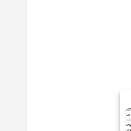
669
ta
sis
kay
üze