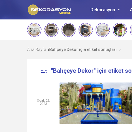
Dekorasyon
A
Ana Sayfa
Bahçeye Dekor için etiket sonuçları
›
›
"Bahçeye Dekor" için etiket so
Ocak 29,
2023