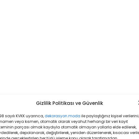
Gizlilik Politikası ve Güvenlik
8 sayılı KVKK uyarınca,
dekorasyon.moda
ile paylaştığınız kişisel verileriniz
mamen veya kısmen, otomatik olarak veyahut herhangi bir veri kayıt
teminin parçası olmak kaydıyla otomatik olmayan yollarla elde edilerek,
dedilerek, depolanarak, değiştirilerek, yeniden düzenlenerek, kısacası veril
rinde gerçekleştirilen her türlü işleme konu olarak tarafımızdan