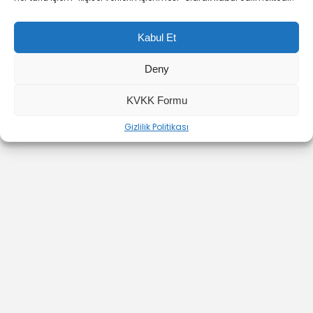
Kabul Et
Deny
YOUTUBE
INSTAGRAM
İLETİŞİM
KVKK Formu
Gizlilik Politikası