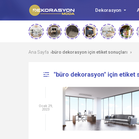
Dekorasyon
A
Ana Sayfa
büro dekorasyon için etiket sonuçları
›
›
"büro dekorasyon" için etiket 
Ocak 29,
2023