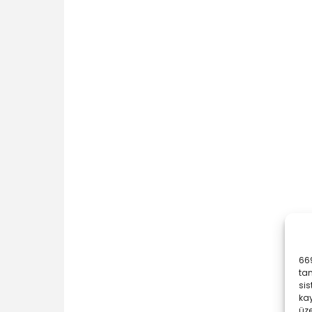
669
ta
sis
kay
üze