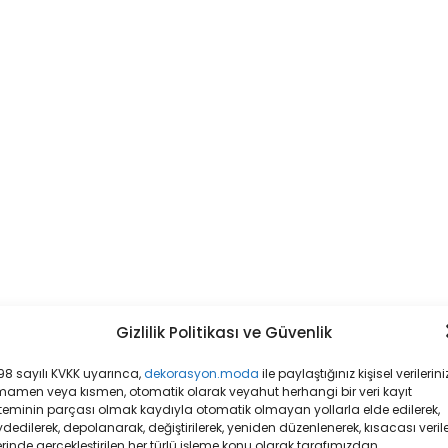
Gizlilik Politikası ve Güvenlik
8 sayılı KVKK uyarınca,
dekorasyon.moda
ile paylaştığınız kişisel verileriniz
mamen veya kısmen, otomatik olarak veyahut herhangi bir veri kayıt
teminin parçası olmak kaydıyla otomatik olmayan yollarla elde edilerek,
dedilerek, depolanarak, değiştirilerek, yeniden düzenlenerek, kısacası veril
rinde gerçekleştirilen her türlü işleme konu olarak tarafımızdan