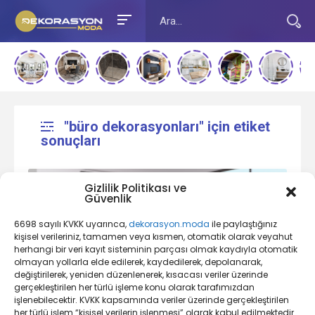
"büro dekorasyonları" için etiket
sonuçları
Gizlilik Politikası ve
Güvenlik
6698 sayılı KVKK uyarınca,
dekorasyon.moda
ile paylaştığınız
kişisel verileriniz, tamamen veya kısmen, otomatik olarak veyahut
herhangi bir veri kayıt sisteminin parçası olmak kaydıyla otomatik
olmayan yollarla elde edilerek, kaydedilerek, depolanarak,
değiştirilerek, yeniden düzenlenerek, kısacası veriler üzerinde
Ofis Dekorasyonu Nedir?
gerçekleştirilen her türlü işleme konu olarak tarafımızdan
işlenebilecektir. KVKK kapsamında veriler üzerinde gerçekleştirilen
her türlü işlem “kişisel verilerin işlenmesi” olarak kabul edilmektedir.