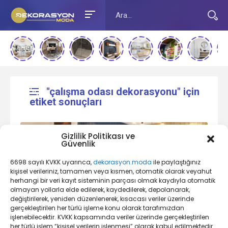
"çalışma odası dekorasyonu" için
etiket sonuçları
Gizlilik Politikası ve
Güvenlik
6698 sayılı KVKK uyarınca,
dekorasyon.moda
ile paylaştığınız
kişisel verileriniz, tamamen veya kısmen, otomatik olarak veyahut
herhangi bir veri kayıt sisteminin parçası olmak kaydıyla otomatik
olmayan yollarla elde edilerek, kaydedilerek, depolanarak,
değiştirilerek, yeniden düzenlenerek, kısacası veriler üzerinde
Oda Dekorasyonu Nedir?
gerçekleştirilen her türlü işleme konu olarak tarafımızdan
işlenebilecektir. KVKK kapsamında veriler üzerinde gerçekleştirilen
her türlü işlem “kişisel verilerin işlenmesi” olarak kabul edilmektedir.