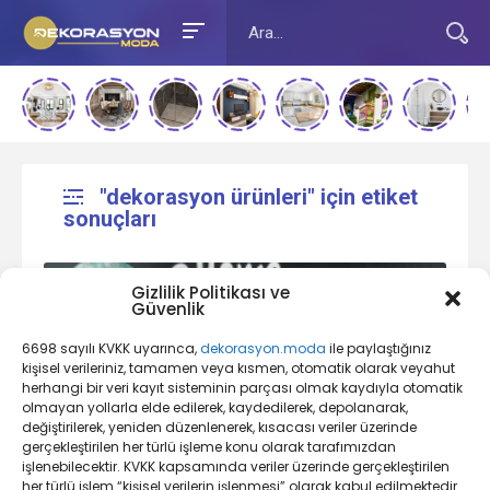
"dekorasyon ürünleri" için etiket
sonuçları
Gizlilik Politikası ve
Güvenlik
6698 sayılı KVKK uyarınca,
dekorasyon.moda
ile paylaştığınız
kişisel verileriniz, tamamen veya kısmen, otomatik olarak veyahut
herhangi bir veri kayıt sisteminin parçası olmak kaydıyla otomatik
olmayan yollarla elde edilerek, kaydedilerek, depolanarak,
değiştirilerek, yeniden düzenlenerek, kısacası veriler üzerinde
Ev Dekorasyonu Nedir?
gerçekleştirilen her türlü işleme konu olarak tarafımızdan
işlenebilecektir. KVKK kapsamında veriler üzerinde gerçekleştirilen
her türlü işlem “kişisel verilerin işlenmesi” olarak kabul edilmektedir.