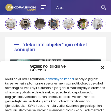
"dekoratif objeler" için etiket
sonuçları
Gizlilik Politikası ve
Güvenlik
6698 sayılı KVKK uyarınca,
dekorasyon.moda
ile paylaştığınız
kişisel verileriniz, tamamen veya kısmen, otomatik olarak veyahut
herhangi bir veri kayıt sisteminin parçası olmak kaydıyla otomatik
olmayan yollarla elde edilerek, kaydedilerek, depolanarak,
değiştirilerek, yeniden düzenlenerek, kısacası veriler üzerinde
Ev Dekorasyonu Nedir?
gerçekleştirilen her türlü işleme konu olarak tarafımızdan
işlenebilecektir. KVKK kapsamında veriler üzerinde gerçekleştirilen
her türlü işlem “kişisel verilerin işlenmesi” olarak kabul edilmektedir.