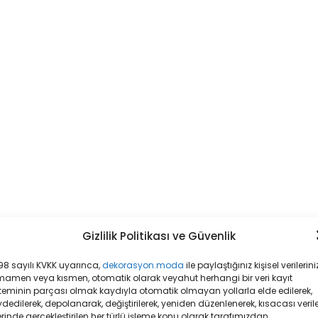
Gizlilik Politikası ve Güvenlik
8 sayılı KVKK uyarınca,
dekorasyon.moda
ile paylaştığınız kişisel verileriniz
mamen veya kısmen, otomatik olarak veyahut herhangi bir veri kayıt
teminin parçası olmak kaydıyla otomatik olmayan yollarla elde edilerek,
dedilerek, depolanarak, değiştirilerek, yeniden düzenlenerek, kısacası veril
rinde gerçekleştirilen her türlü işleme konu olarak tarafımızdan