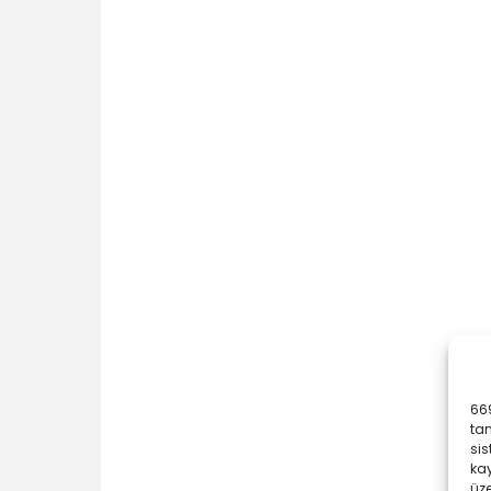
669
ta
sis
kay
üze