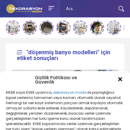
"döşenmiş banyo modelleri" için
etiket sonuçları
Gizlilik Politikası ve
Güvenlik
6698 sayılı KVKK uyarınca,
dekorasyon.moda
ile paylaştığınız
kişisel verileriniz, tamamen veya kısmen, otomatik olarak veyahut
herhangi bir veri kayıt sisteminin parçası olmak kaydıyla otomatik
olmayan yollarla elde edilerek, kaydedilerek, depolanarak,
değiştirilerek, yeniden düzenlenerek, kısacası veriler üzerinde
Banyo Dekorasyon Nedir?
gerçekleştirilen her türlü işleme konu olarak tarafımızdan
işlenebilecektir. KVKK kapsamında veriler üzerinde gerçekleştirilen
her türlü işlem “kişisel verilerin işlenmesi” olarak kabul edilmektedir.