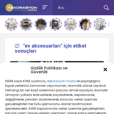
"ev aksesuarları" için etiket
sonuçları
Gizlilik Politikası ve
Güvenlik
6698 sayılı KVKK uyarınca,
dekorasyon.moda
ile paylaştığınız
kişisel verileriniz, tamamen veya kısmen, otomatik olarak veyahut
herhangi bir veri kayıt sisteminin parçası olmak kaydıyla otomatik
olmayan yollarla elde edilerek, kaydedilerek, depolanarak,
değiştirilerek, yeniden düzenlenerek, kısacası veriler üzerinde
Ev Dekorasyonu Nedir?
gerçekleştirilen her türlü işleme konu olarak tarafımızdan
işlenebilecektir. KVKK kapsamında veriler üzerinde gerçekleştirilen
her türlü işlem “kişisel verilerin işlenmesi” olarak kabul edilmektedir.