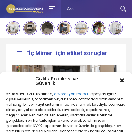
"İç Mimar" için etiket sonuçları
Gizlilik Politikası ve
Güvenlik
6698 sayılı KVKK uyarınca,
dekorasyon.moda
ile paylaştığınız
kişisel verileriniz, tamamen veya kısmen, otomatik olarak veyahut
herhangi bir veri kayıt sisteminin parçası olmak kaydıyla otomatik
olmayan yollarla elde edilerek, kaydedilerek, depolanarak,
Diğer Yaşam Alanları Nelerdir, Nasıl
değiştirilerek, yeniden düzenlenerek, kısacası veriler üzerinde
Dekorasyon Yapılır?
gerçekleştirilen her türlü işleme konu olarak tarafımızdan
işlenebilecektir. KVKK kapsamında veriler üzerinde gerçekleştirilen
her türlü işlem “kişisel verilerin işlenmesi” olarak kabul edilmektedir.