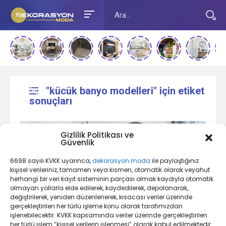
"kücük banyo modelleri" için etiket
sonuçları
Gizlilik Politikası ve
Güvenlik
6698 sayılı KVKK uyarınca,
dekorasyon.moda
ile paylaştığınız
kişisel verileriniz, tamamen veya kısmen, otomatik olarak veyahut
herhangi bir veri kayıt sisteminin parçası olmak kaydıyla otomatik
olmayan yollarla elde edilerek, kaydedilerek, depolanarak,
değiştirilerek, yeniden düzenlenerek, kısacası veriler üzerinde
Banyo Dekorasyon Nedir?
gerçekleştirilen her türlü işleme konu olarak tarafımızdan
işlenebilecektir. KVKK kapsamında veriler üzerinde gerçekleştirilen
her türlü işlem “kişisel verilerin işlenmesi” olarak kabul edilmektedir.