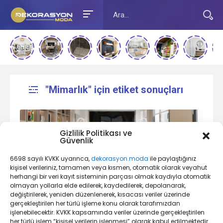
"Mimarlık" için etiket sonuçları
Gizlilik Politikası ve
Güvenlik
6698 sayılı KVKK uyarınca,
dekorasyon.moda
ile paylaştığınız
kişisel verileriniz, tamamen veya kısmen, otomatik olarak veyahut
herhangi bir veri kayıt sisteminin parçası olmak kaydıyla otomatik
olmayan yollarla elde edilerek, kaydedilerek, depolanarak,
Diğer Yaşam Alanları Nelerdir, Nasıl
değiştirilerek, yeniden düzenlenerek, kısacası veriler üzerinde
Dekorasyon Yapılır?
gerçekleştirilen her türlü işleme konu olarak tarafımızdan
işlenebilecektir. KVKK kapsamında veriler üzerinde gerçekleştirilen
her türlü işlem “kişisel verilerin işlenmesi” olarak kabul edilmektedir.