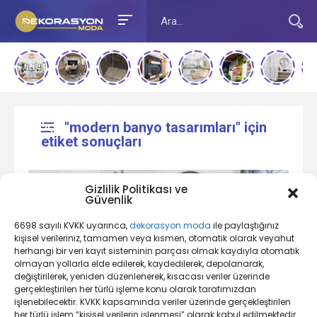
"modern banyo tasarımları" için
etiket sonuçları
Gizlilik Politikası ve
Güvenlik
6698 sayılı KVKK uyarınca,
dekorasyon.moda
ile paylaştığınız
kişisel verileriniz, tamamen veya kısmen, otomatik olarak veyahut
herhangi bir veri kayıt sisteminin parçası olmak kaydıyla otomatik
olmayan yollarla elde edilerek, kaydedilerek, depolanarak,
değiştirilerek, yeniden düzenlenerek, kısacası veriler üzerinde
Banyo Dekorasyon Nedir?
gerçekleştirilen her türlü işleme konu olarak tarafımızdan
işlenebilecektir. KVKK kapsamında veriler üzerinde gerçekleştirilen
her türlü işlem “kişisel verilerin işlenmesi” olarak kabul edilmektedir.