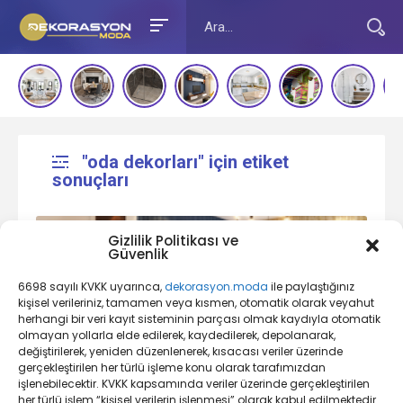
"oda dekorları" için etiket
sonuçları
Gizlilik Politikası ve
Güvenlik
6698 sayılı KVKK uyarınca,
dekorasyon.moda
ile paylaştığınız
kişisel verileriniz, tamamen veya kısmen, otomatik olarak veyahut
herhangi bir veri kayıt sisteminin parçası olmak kaydıyla otomatik
olmayan yollarla elde edilerek, kaydedilerek, depolanarak,
değiştirilerek, yeniden düzenlenerek, kısacası veriler üzerinde
Oda Dekorasyonu Nedir?
gerçekleştirilen her türlü işleme konu olarak tarafımızdan
işlenebilecektir. KVKK kapsamında veriler üzerinde gerçekleştirilen
her türlü işlem “kişisel verilerin işlenmesi” olarak kabul edilmektedir.