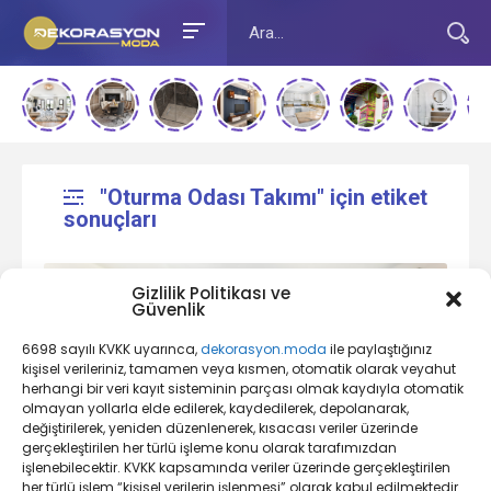
"Oturma Odası Takımı" için etiket
sonuçları
Gizlilik Politikası ve
Güvenlik
6698 sayılı KVKK uyarınca,
dekorasyon.moda
ile paylaştığınız
kişisel verileriniz, tamamen veya kısmen, otomatik olarak veyahut
herhangi bir veri kayıt sisteminin parçası olmak kaydıyla otomatik
olmayan yollarla elde edilerek, kaydedilerek, depolanarak,
değiştirilerek, yeniden düzenlenerek, kısacası veriler üzerinde
Bohem Oturma Odası Hakkındaki
gerçekleştirilen her türlü işleme konu olarak tarafımızdan
bilgileri sizler için derledik
işlenebilecektir. KVKK kapsamında veriler üzerinde gerçekleştirilen
her türlü işlem “kişisel verilerin işlenmesi” olarak kabul edilmektedir.