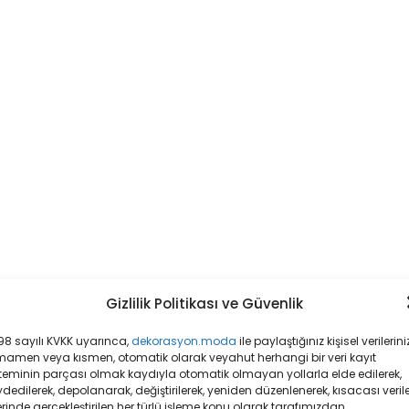
Gizlilik Politikası ve Güvenlik
8 sayılı KVKK uyarınca,
dekorasyon.moda
ile paylaştığınız kişisel verileriniz
mamen veya kısmen, otomatik olarak veyahut herhangi bir veri kayıt
teminin parçası olmak kaydıyla otomatik olmayan yollarla elde edilerek,
dedilerek, depolanarak, değiştirilerek, yeniden düzenlenerek, kısacası veril
rinde gerçekleştirilen her türlü işleme konu olarak tarafımızdan