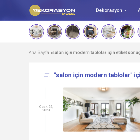
Dekorasyon
A
Ana Sayfa
salon için modern tablolar için etiket sonuç
›
"salon için modern tablolar" iç
Ocak 29,
2023