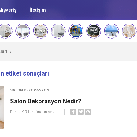
lışveriş
İletişim
ları
›
in etiket sonuçları
SALON DEKORASYON
Salon Dekorasyon Nedir?
Burak KIR
tarafından yazıldı