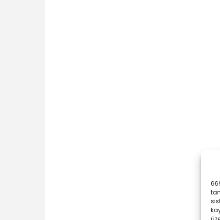
669
ta
sis
kay
üze