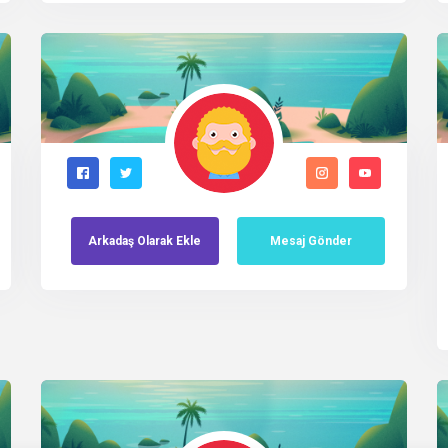
Arkadaş
Olarak
Ekle
Mesaj Gönder