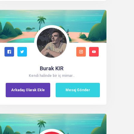
Burak KIR
Kendi halinde bir iç mimar..
Arkadaş
Olarak
Ekle
Mesaj Gönder