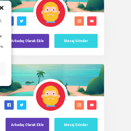
,
er
Arkadaş
Olarak
Ekle
Mesaj Gönder
em
Arkadaş
Olarak
Ekle
Mesaj Gönder