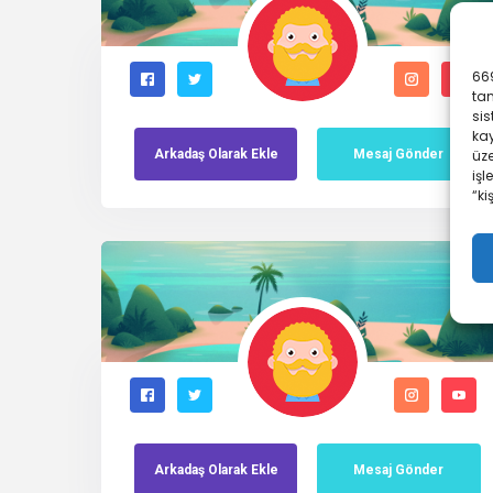
669
ta
sis
kay
üze
Arkadaş
Olarak
Ekle
Mesaj Gönder
işl
“ki
Arkadaş
Olarak
Ekle
Mesaj Gönder