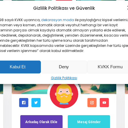
Gizlilik Politikası ve Güvenlik
8 sayılı KVKK uyarınca,
dekorasyon.moda
ile paylaştığınız kişisel verileriniz
mamen veya kısmen, otomatik olarak veyahut herhangi bir veri kayıt
teminin parçası olmak kaydıyla otomatik olmayan yollarla elde edilerek,
dedilerek, depolanarak, değiştirilerek, yeniden düzenlenerek, kısacası veril
rinde gerçekleştirilen her türlü işleme konu olarak tarafımızdan
Arkadaş
Olarak
Ekle
Mesaj Gönder
enebilecektir. KVKK kapsamında veriler üzerinde gerçekleştirilen her türlü işl
şisel verilerin işlenmesi” olarak kabul edilmektedir.
Kabul Et
Deny
KVKK Formu
Gizlilik Politikası
Arkadaş
Olarak
Ekle
Mesaj Gönder