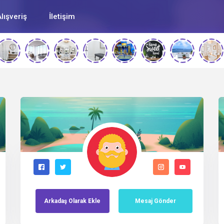
lışveriş
İletişim
Arkadaş
Olarak
Ekle
Mesaj Gönder