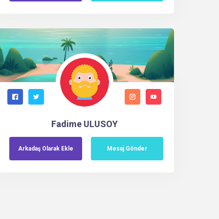
Fadime ULUSOY
Arkadaş
Olarak
Ekle
Mesaj Gönder