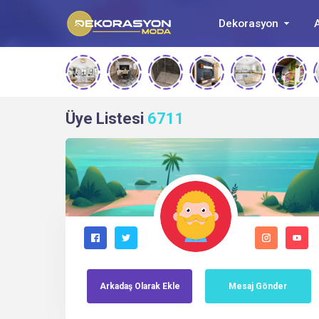
Dekorasyon
A
Üye Listesi
6711
Arkadaş
Olarak
Ekle
Mesaj Gönder