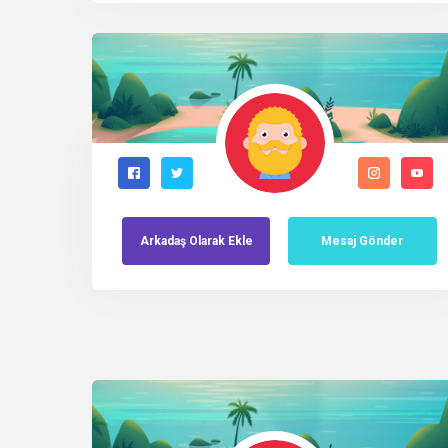
Arkadaş
Olarak
Ekle
Mesaj Gönder