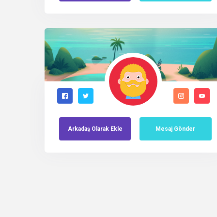
Arkadaş
Olarak
Ekle
Mesaj Gönder