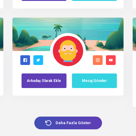
Arkadaş
Olarak
Ekle
Mesaj Gönder
Daha Fazla Göster