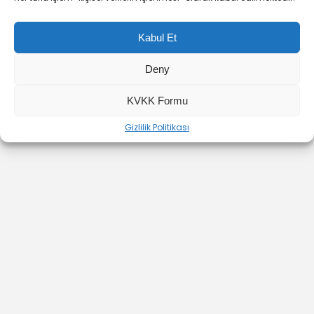
Yazarımız Toplam
0
Adet İçerik Eklemiştir
Kabul Et
Deny
KVKK Formu
Gizlilik Politikası
YOUTUBE
INSTAGRAM
İLETİŞİM