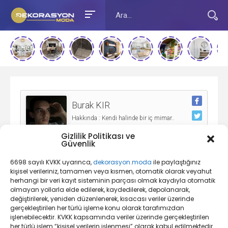
Burak KIR
Hakkında : Kendi halinde bir iç mimar..
Gizlilik Politikası ve
Güvenlik
Yazarımız Toplam
15
Adet İçerik Eklemiştir
6698 sayılı KVKK uyarınca,
dekorasyon.moda
ile paylaştığınız
kişisel verileriniz, tamamen veya kısmen, otomatik olarak veyahut
herhangi bir veri kayıt sisteminin parçası olmak kaydıyla otomatik
olmayan yollarla elde edilerek, kaydedilerek, depolanarak,
Fadime ULUSOY
değiştirilerek, yeniden düzenlenerek, kısacası veriler üzerinde
Hakkında :
gerçekleştirilen her türlü işleme konu olarak tarafımızdan
işlenebilecektir. KVKK kapsamında veriler üzerinde gerçekleştirilen
her türlü işlem “kişisel verilerin işlenmesi” olarak kabul edilmektedir.