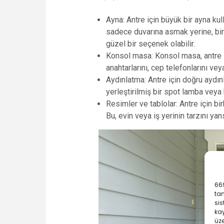
Ayna: Antre için büyük bir ayna kul
sadece duvarına asmak yerine, bir 
güzel bir seçenek olabilir.
Konsol masa: Konsol masa, antre içi
anahtarlarını, cep telefonlarını veya
Aydınlatma: Antre için doğru aydınl
yerleştirilmiş bir spot lamba veya 
Resimler ve tablolar: Antre için bi
Bu, evin veya iş yerinin tarzını yans
669
ta
sis
kay
üze