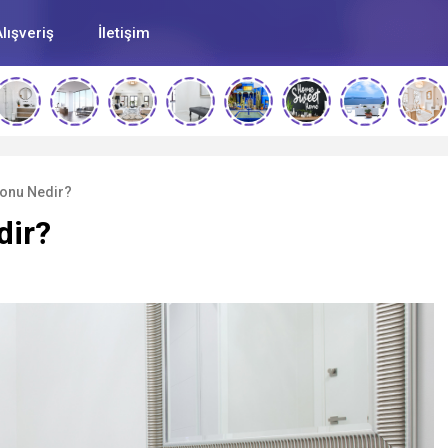
lışveriş
İletişim
onu Nedir?
dir?