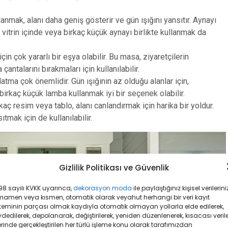
lanmak, alanı daha geniş gösterir ve gün ışığını yansıtır. Aynayı
vitrin içinde veya birkaç küçük aynayı birlikte kullanmak da
n çok yararlı bir eşya olabilir. Bu masa, ziyaretçilerin
 çantalarını bırakmaları için kullanılabilir.
atma çok önemlidir. Gün ışığının az olduğu alanlar için,
birkaç küçük lamba kullanmak iyi bir seçenek olabilir.
rkaç resim veya tablo, alanı canlandırmak için harika bir yoldur.
ıtmak için de kullanılabilir.
Gizlilik Politikası ve Güvenlik
8 sayılı KVKK uyarınca,
dekorasyon.moda
ile paylaştığınız kişisel verileriniz
mamen veya kısmen, otomatik olarak veyahut herhangi bir veri kayıt
teminin parçası olmak kaydıyla otomatik olmayan yollarla elde edilerek,
dedilerek, depolanarak, değiştirilerek, yeniden düzenlenerek, kısacası veril
rinde gerçekleştirilen her türlü işleme konu olarak tarafımızdan