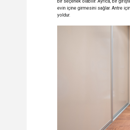
bir seçenek olabilir. Ayrıca, bir giri
evin içine girmesini sağlar. Antre iç
yoldur.