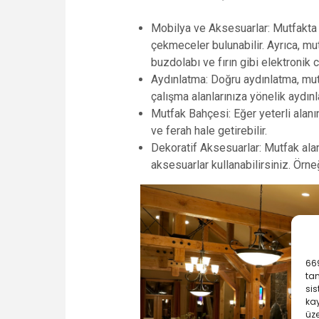
Mobilya ve Aksesuarlar: Mutfakta k
çekmeceler bulunabilir. Ayrıca, mu
buzdolabı ve fırın gibi elektronik ci
Aydınlatma: Doğru aydınlatma, mutfa
çalışma alanlarınıza yönelik aydın
Mutfak Bahçesi: Eğer yeterli alanı
ve ferah hale getirebilir.
Dekoratif Aksesuarlar: Mutfak alan
aksesuarlar kullanabilirsiniz. Örneğ
669
ta
sis
kay
üze