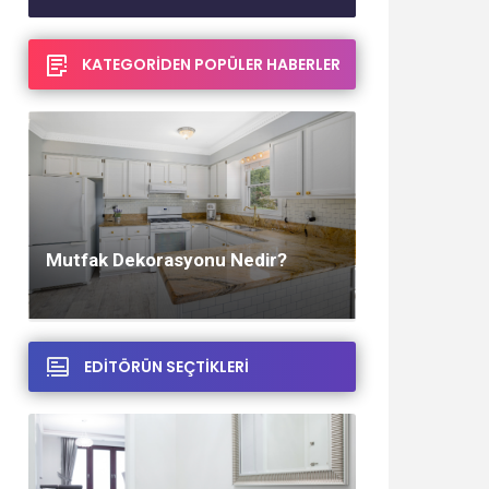
KATEGORİDEN POPÜLER HABERLER
Ocak 29, 2023
Mutfak Dekorasyonu Nedir?
EDİTÖRÜN SEÇTİKLERİ