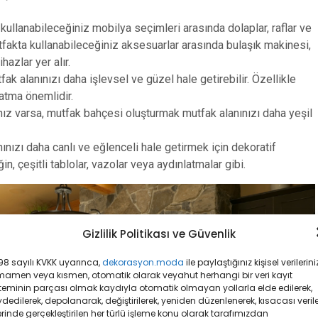
ullanabileceğiniz mobilya seçimleri arasında dolaplar, raflar ve
tfakta kullanabileceğiniz aksesuarlar arasında bulaşık makinesi,
hazlar yer alır.
k alanınızı daha işlevsel ve güzel hale getirebilir. Özellikle
latma önemlidir.
nız varsa, mutfak bahçesi oluşturmak mutfak alanınızı daha yeşil
ınızı daha canlı ve eğlenceli hale getirmek için dekoratif
in, çeşitli tablolar, vazolar veya aydınlatmalar gibi.
Gizlilik Politikası ve Güvenlik
8 sayılı KVKK uyarınca,
dekorasyon.moda
ile paylaştığınız kişisel verileriniz
mamen veya kısmen, otomatik olarak veyahut herhangi bir veri kayıt
teminin parçası olmak kaydıyla otomatik olmayan yollarla elde edilerek,
dedilerek, depolanarak, değiştirilerek, yeniden düzenlenerek, kısacası veril
rinde gerçekleştirilen her türlü işleme konu olarak tarafımızdan