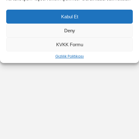
Kabul Et
Deny
YOUTUBE
INSTAGRAM
İLETİŞİM
KVKK Formu
Gizlilik Politikası