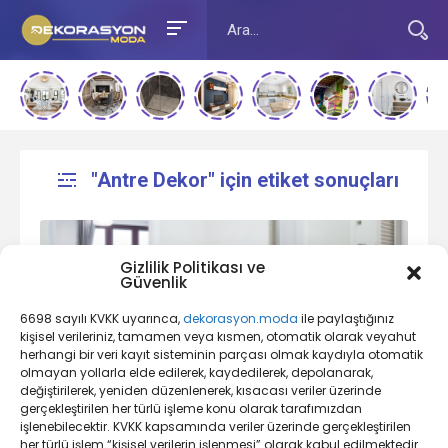
"Antre Dekor" için etiket sonuçları
Gizlilik Politikası ve
Güvenlik
6698 sayılı KVKK uyarınca,
dekorasyon.moda
ile paylaştığınız
kişisel verileriniz, tamamen veya kısmen, otomatik olarak veyahut
herhangi bir veri kayıt sisteminin parçası olmak kaydıyla otomatik
olmayan yollarla elde edilerek, kaydedilerek, depolanarak,
Antre Dekorasyonu Nedir?
değiştirilerek, yeniden düzenlenerek, kısacası veriler üzerinde
gerçekleştirilen her türlü işleme konu olarak tarafımızdan
işlenebilecektir. KVKK kapsamında veriler üzerinde gerçekleştirilen
her türlü işlem “kişisel verilerin işlenmesi” olarak kabul edilmektedir.