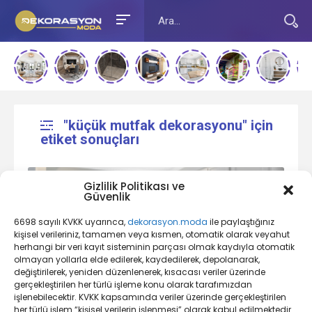
"küçük mutfak dekorasyonu" için
etiket sonuçları
Gizlilik Politikası ve
Güvenlik
6698 sayılı KVKK uyarınca,
dekorasyon.moda
ile paylaştığınız
kişisel verileriniz, tamamen veya kısmen, otomatik olarak veyahut
herhangi bir veri kayıt sisteminin parçası olmak kaydıyla otomatik
olmayan yollarla elde edilerek, kaydedilerek, depolanarak,
değiştirilerek, yeniden düzenlenerek, kısacası veriler üzerinde
Mutfak Dekorasyonu Nedir?
gerçekleştirilen her türlü işleme konu olarak tarafımızdan
işlenebilecektir. KVKK kapsamında veriler üzerinde gerçekleştirilen
her türlü işlem “kişisel verilerin işlenmesi” olarak kabul edilmektedir.