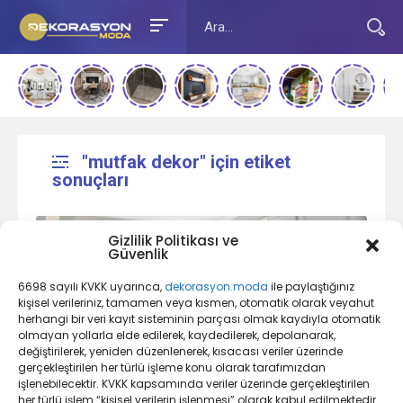
"mutfak dekor" için etiket
sonuçları
Gizlilik Politikası ve
Güvenlik
6698 sayılı KVKK uyarınca,
dekorasyon.moda
ile paylaştığınız
kişisel verileriniz, tamamen veya kısmen, otomatik olarak veyahut
herhangi bir veri kayıt sisteminin parçası olmak kaydıyla otomatik
olmayan yollarla elde edilerek, kaydedilerek, depolanarak,
değiştirilerek, yeniden düzenlenerek, kısacası veriler üzerinde
Mutfak Dekorasyonu Nedir?
gerçekleştirilen her türlü işleme konu olarak tarafımızdan
işlenebilecektir. KVKK kapsamında veriler üzerinde gerçekleştirilen
her türlü işlem “kişisel verilerin işlenmesi” olarak kabul edilmektedir.