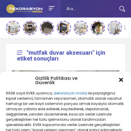
"mutfak duvar aksesuarı" için
etiket sonuçları
Gizlilik Politikası ve
Güvenlik
6698 sayılı KVKK uyarınca,
dekorasyon.moda
ile paylaştığınız
kişisel verileriniz, tamamen veya kısmen, otomatik olarak veyahut
herhangi bir veri kayıt sisteminin parçası olmak kaydıyla otomatik
olmayan yollarla elde edilerek, kaydedilerek, depolanarak,
değiştirilerek, yeniden düzenlenerek, kısacası veriler üzerinde
Mutfak Dekorasyonu Nedir?
gerçekleştirilen her türlü işleme konu olarak tarafımızdan
işlenebilecektir. KVKK kapsamında veriler üzerinde gerçekleştirilen
her türlü işlem “kişisel verilerin işlenmesi” olarak kabul edilmektedir.