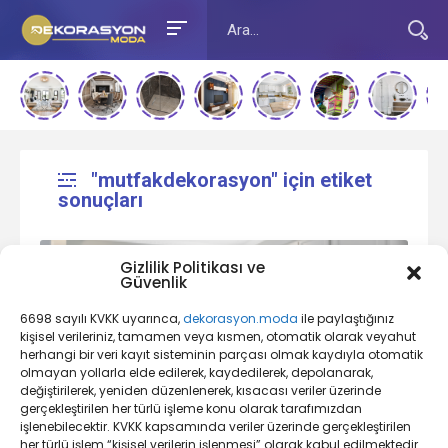
"mutfakdekorasyon" için etiket
sonuçları
Gizlilik Politikası ve
Güvenlik
6698 sayılı KVKK uyarınca,
dekorasyon.moda
ile paylaştığınız
kişisel verileriniz, tamamen veya kısmen, otomatik olarak veyahut
herhangi bir veri kayıt sisteminin parçası olmak kaydıyla otomatik
olmayan yollarla elde edilerek, kaydedilerek, depolanarak,
değiştirilerek, yeniden düzenlenerek, kısacası veriler üzerinde
Mutfak Dekorasyonu Nedir?
gerçekleştirilen her türlü işleme konu olarak tarafımızdan
işlenebilecektir. KVKK kapsamında veriler üzerinde gerçekleştirilen
her türlü işlem “kişisel verilerin işlenmesi” olarak kabul edilmektedir.