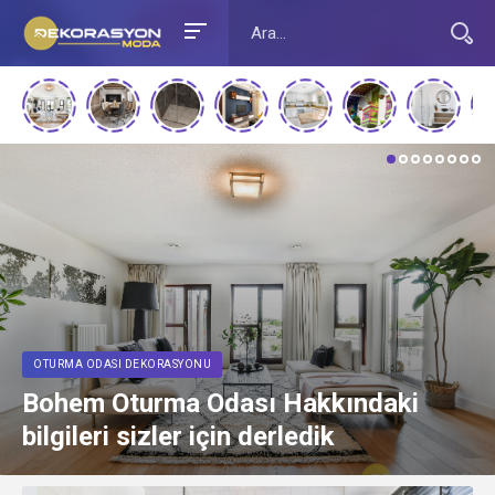
ASYONU
DIĞER YAŞAM ALANLAR
ma Odası Hakkındaki
Diğer Yaşam 
er için derledik
Dekorasyon 