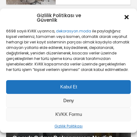
Gizlilik Politikası ve
Türkiye’de Tek Aquanit
Güvenlik
Porselen Duş Karosu
6698 sayılı KVKK uyarınca,
dekorasyon.moda
ile paylaştığınız
kişisel verileriniz, tamamen veya kısmen, otomatik olarak veyahut
herhangi bir veri kayıt sisteminin parçası olmak kaydıyla otomatik
olmayan yollarla elde edilerek, kaydedilerek, depolanarak,
değiştirilerek, yeniden düzenlenerek, kısacası veriler üzerinde
Oda Dekorasyonu Nedir?
gerçekleştirilen her türlü işleme konu olarak tarafımızdan
işlenebilecektir. KVKK kapsamında veriler üzerinde gerçekleştirilen
her türlü işlem “kişisel verilerin işlenmesi” olarak kabul edilmektedir.
Kabul Et
Deny
KVKK Formu
Gizlilik Politikası